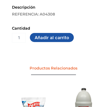
Descripción
REFERENCIA: A04308
Cantidad
PAPELERA
Añadir al carrito
VAIVEN
53
LT
ROJO
RESIDUOS
BIOLOGICOS
Productos Relacionados
ESTRA
cantidad