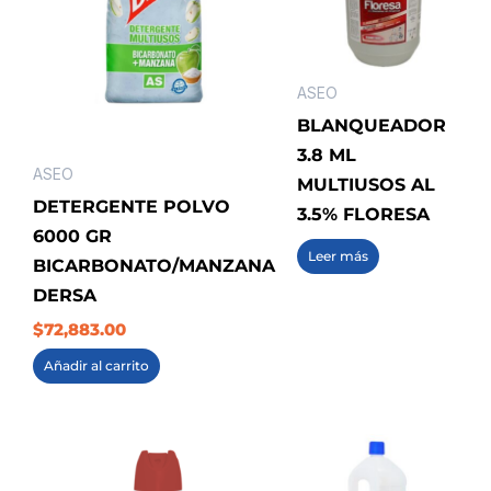
ASEO
BLANQUEADOR
3.8 ML
ASEO
MULTIUSOS AL
DETERGENTE POLVO
3.5% FLORESA
6000 GR
Leer más
BICARBONATO/MANZANA
DERSA
$
72,883.00
Añadir al carrito