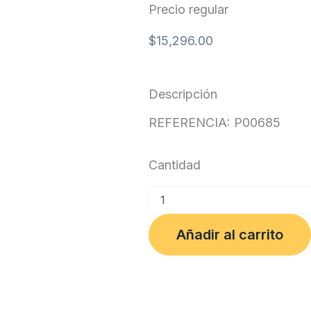
Precio regular
$
15,296.00
Descripción
REFERENCIA: P00685
Cantidad
PASTA
ANILLADO
POLICOVER
Añadir al carrito
OFICIO
PQTX25
LILA
cantidad