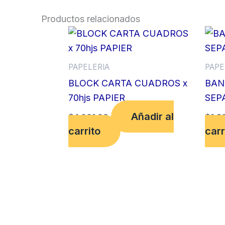
Productos relacionados
PAPELERIA
PAPE
BLOCK CARTA CUADROS x
BAN
70hjs PAPIER
SEP
Añadir al
$
4,001.00
$
1,3
carrito
carr