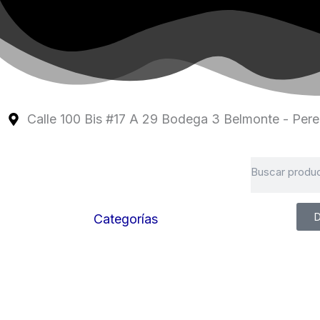
Ir
al
contenido
Calle 100 Bis #17 A 29 Bodega 3 Belmonte - Perei
Search
D
Categorías