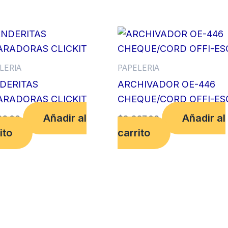
LERIA
PAPELERIA
DERITAS
ARCHIVADOR OE-446
ARADORAS CLICKIT
CHEQUE/CORD OFFI-ES
Añadir al
Añadir al
66.00
$
8,837.00
ito
carrito