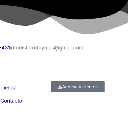
7431
infodistritodoymas@gmail.com
Acceso a clientes
Tienda
Contacto