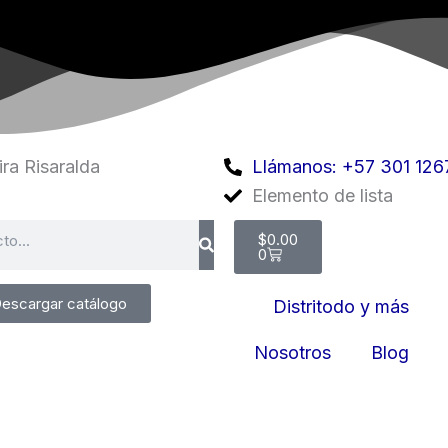
ra Risaralda
Llámanos: +57 301 126
Elemento de lista
Cart
$
0.00
0
escargar catálogo
Distritodo y más
Nosotros
Blog