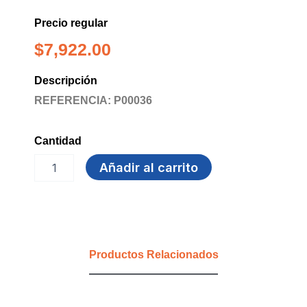
Precio regular
$
7,922.00
Descripción
REFERENCIA: P00036
Cantidad
PEGANTE
Añadir al carrito
EN
BARRA
PEGA
STICK
x
40GR
Productos Relacionados
cantidad