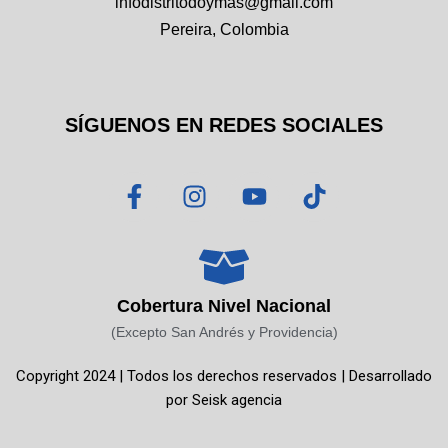
infodistritodoymas@gmail.com
Pereira, Colombia
SÍGUENOS EN REDES SOCIALES
F
I
Y
T
a
n
o
i
c
s
u
k
e
t
t
t
b
a
u
o
o
g
b
k
Cobertura Nivel Nacional
o
r
e
(Excepto San Andrés y Providencia)
k
a
Copyright 2024 | Todos los derechos reservados | Desarrollado
-
m
por
Seisk agencia
f