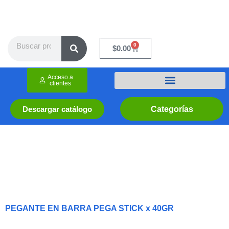
Ir
al
contenido
Search
0
Cart
$
0.00
Acceso a
clientes
Categorías
Descargar catálogo
PEGANTE EN BARRA PEGA STICK x 40GR