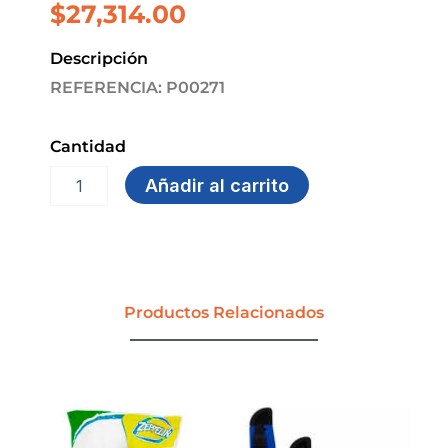
$
27,314.00
Descripción
REFERENCIA: P00271
Cantidad
PERFORADORA
Añadir al carrito
OE-
350
2
HUECOS
SEMI.INDT
30
Productos Relacionados
HJS
OFFI-
ESCO
cantidad