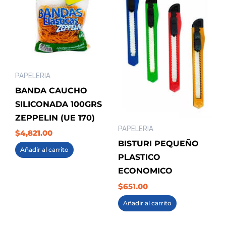
PAPELERIA
BANDA CAUCHO
SILICONADA 100GRS
ZEPPELIN (UE 170)
PAPELERIA
$
4,821.00
BISTURI PEQUEÑO
Añadir al carrito
PLASTICO
ECONOMICO
$
651.00
Añadir al carrito