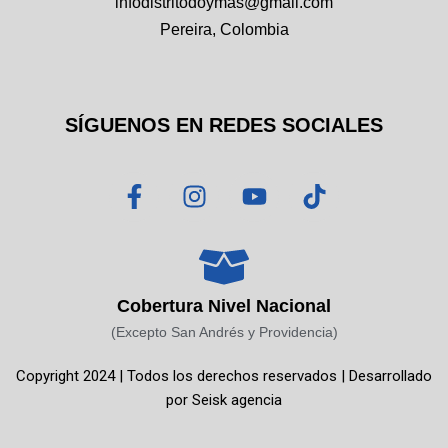
infodistritodoymas@gmail.com
Pereira, Colombia
SÍGUENOS EN REDES SOCIALES
F
I
Y
T
a
n
o
i
c
s
u
k
e
t
t
t
b
a
u
o
o
g
b
k
Cobertura Nivel Nacional
o
r
e
(Excepto San Andrés y Providencia)
k
a
Copyright 2024 | Todos los derechos reservados | Desarrollado
-
m
por
Seisk agencia
f