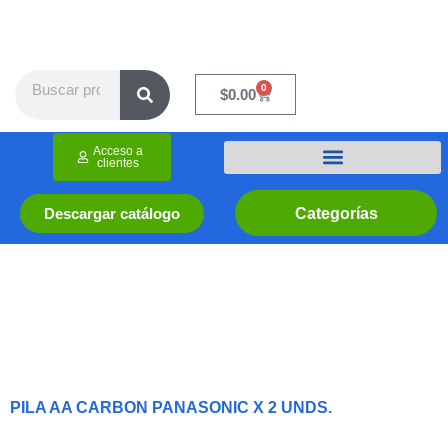
Ir
al
contenido
Search
0
Cart
$
0.00
Acceso a
clientes
Categorías
Descargar catálogo
PILA AA CARBON PANASONIC X 2 UNDS.