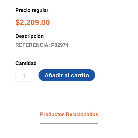
Precio regular
$
2,209.00
Descripción
REFERENCIA: P02974
Cantidad
PILA
Añadir al carrito
AA
CARBON
PANASONIC
X
2
UNDS.
Productos Relacionados
cantidad