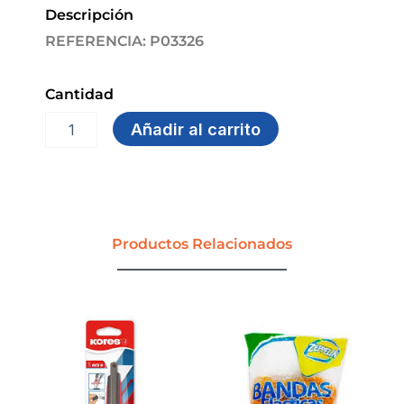
Descripción
REFERENCIA: P03326
Cantidad
PILA
Añadir al carrito
AAA
POWER
ONE
ALKALINA
X
2
Productos Relacionados
OPTION
cantidad