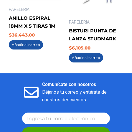
PAPELERIA
ANILLO ESPIRAL
PAPELERIA
18MM X 5 TIRAS 1M
BISTURI PUNTA DE
$
36,443.00
LANZA STUDMARK
Añadir al carrito
$
6,105.00
Añadir al carrito
Comunícate con nosotros
Déjanos tu correo y entérate de
nuestros descuentos