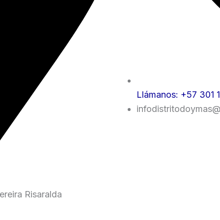
Llámanos: +57 301 
infodistritodoymas
reira Risaralda