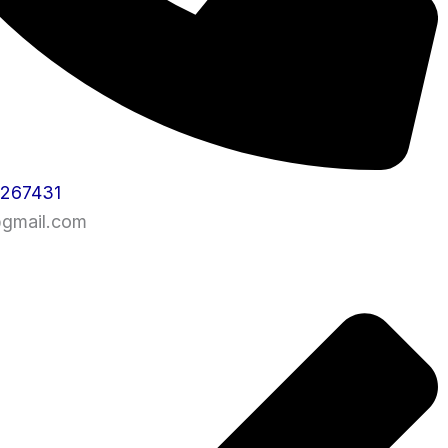
1267431
@gmail.com