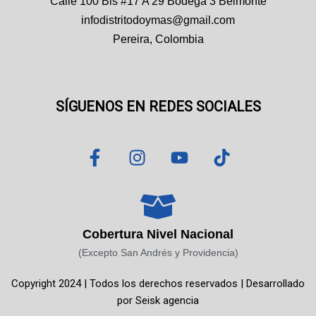
Calle 100 Bis #17 A 29 Bodega 3 Belmonte
infodistritodoymas@gmail.com
Pereira, Colombia
SÍGUENOS EN REDES SOCIALES
F
I
Y
T
a
n
o
i
c
s
u
k
e
t
t
t
b
a
u
o
o
g
b
k
Cobertura Nivel Nacional
o
r
e
(Excepto San Andrés y Providencia)
k
a
Copyright 2024 | Todos los derechos reservados | Desarrollado
-
m
por
Seisk agencia
f