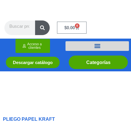
Ir
al
contenido
Search
0
Cart
$
0.00
Acceso a
clientes
Categorías
Descargar catálogo
PLIEGO PAPEL KRAFT