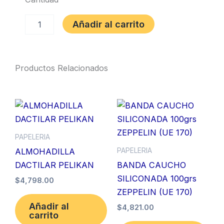
PLIEGO
Añadir al carrito
PAPEL
KRAFT
cantidad
Productos Relacionados
PAPELERIA
PAPELERIA
ALMOHADILLA
DACTILAR PELIKAN
BANDA CAUCHO
SILICONADA 100grs
$
4,798.00
ZEPPELIN (UE 170)
Añadir al
$
4,821.00
carrito