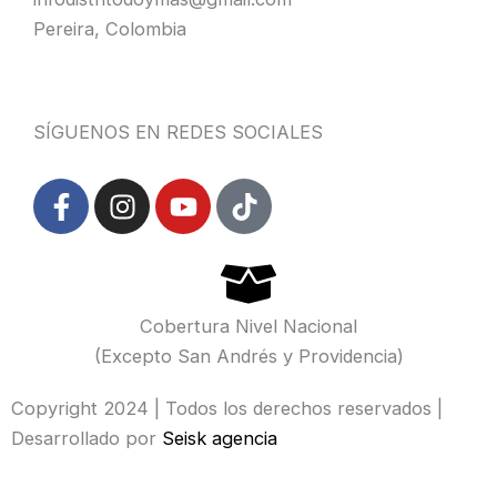
Pereira, Colombia
SÍGUENOS EN REDES SOCIALES
F
I
Y
T
a
n
o
i
c
s
u
k
e
t
t
t
b
a
u
o
o
g
b
k
Cobertura Nivel Nacional
o
r
e
(Excepto San Andrés y Providencia)
k
a
-
m
Copyright 2024 | Todos los derechos reservados |
f
Desarrollado por
Seisk agencia