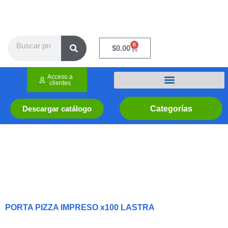
Ir
al
contenido
Search
0
Cart
$
0.00
Acceso a
clientes
Categorías
Descargar catálogo
PORTA PIZZA IMPRESO x100 LASTRA