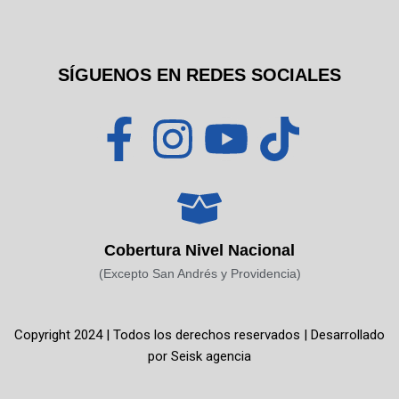
SÍGUENOS EN REDES SOCIALES
F
I
Y
T
a
n
o
i
c
s
u
k
Cobertura Nivel Nacional
e
t
t
t
(Excepto San Andrés y Providencia)
b
a
u
o
Copyright 2024 | Todos los derechos reservados | Desarrollado
o
g
b
k
por
Seisk agencia