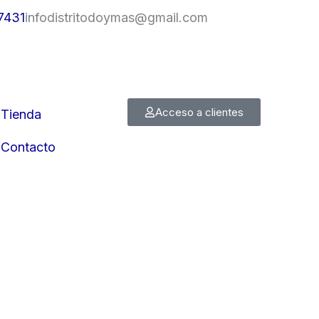
7431
infodistritodoymas@gmail.com
Acceso a clientes
Tienda
Contacto