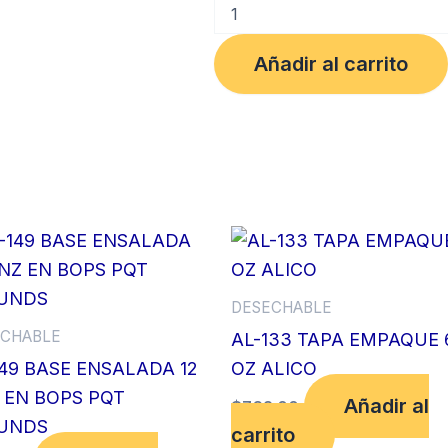
PORTACOMIDA
P3
3/D
Añadir al carrito
BLANCO
BL
x
200
UN
cantidad
DESECHABLE
CHABLE
AL-133 TAPA EMPAQUE 
149 BASE ENSALADA 12
OZ ALICO
 EN BOPS PQT
Añadir al
$
762.00
UNDS
carrito