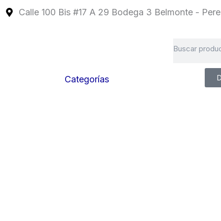
Ir
Calle 100 Bis #17 A 29 Bodega 3 Belmonte - Perei
al
contenido
Search
D
Categorías