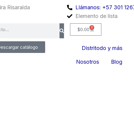
ra Risaralda
Llámanos: +57 301 126
Elemento de lista
0
Cart
$
0.00
escargar catálogo
Distritodo y más
Nosotros
Blog