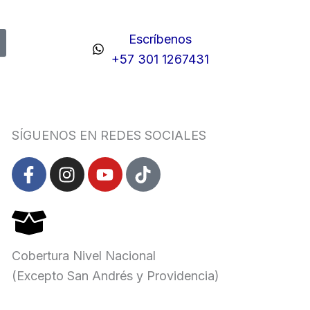
Escríbenos
+57 301 1267431
SÍGUENOS EN REDES SOCIALES
F
I
Y
T
a
n
o
i
c
s
u
k
e
t
t
t
b
a
u
o
o
g
b
k
Cobertura Nivel Nacional
o
r
e
(Excepto San Andrés y Providencia)
k
a
-
m