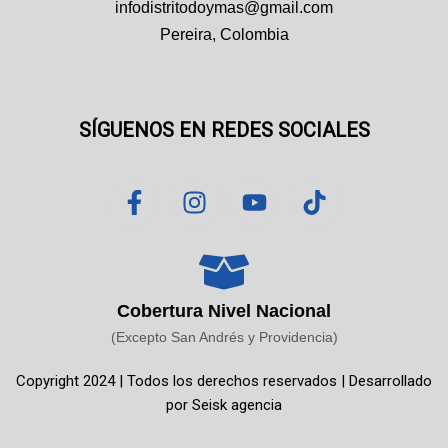
infodistritodoymas@gmail.com
Pereira, Colombia
SÍGUENOS EN REDES SOCIALES
F
I
Y
T
a
n
o
i
c
s
u
k
e
t
t
t
b
a
u
o
o
g
b
k
Cobertura Nivel Nacional
o
r
e
(Excepto San Andrés y Providencia)
k
a
Copyright 2024 | Todos los derechos reservados | Desarrollado
-
m
por
Seisk agencia
f