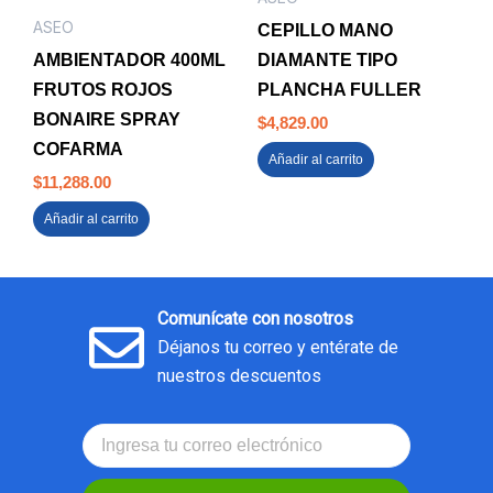
ASEO
CEPILLO MANO
AMBIENTADOR 400ML
DIAMANTE TIPO
FRUTOS ROJOS
PLANCHA FULLER
BONAIRE SPRAY
$
4,829.00
COFARMA
Añadir al carrito
$
11,288.00
Añadir al carrito
Comunícate con nosotros
Déjanos tu correo y entérate de
nuestros descuentos