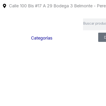
Ir
Calle 100 Bis #17 A 29 Bodega 3 Belmonte - Perei
al
contenido
Search
D
Categorías