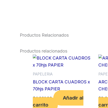
Productos Relacionados
Productos relacionados
PAPELERIA
PAPE
BLOCK CARTA CUADROS x
ARC
70hjs PAPIER
CHE
Añadir al
$
4,001.00
$
8,8
carrito
carr