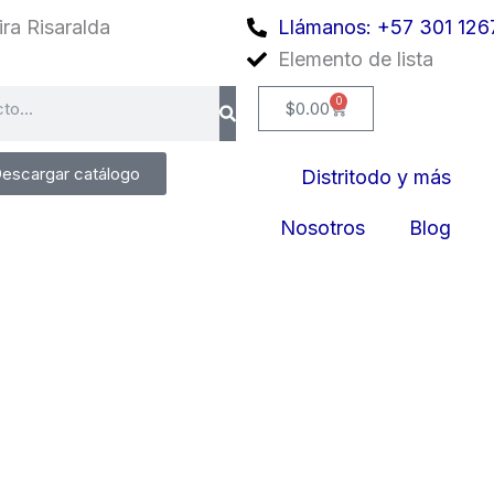
ra Risaralda
Llámanos: +57 301 126
Elemento de lista
0
Cart
$
0.00
escargar catálogo
Distritodo y más
Nosotros
Blog