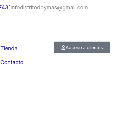
7431
infodistritodoymas@gmail.com
Acceso a clientes
Tienda
Contacto