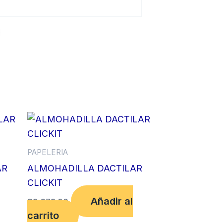
PAPELERIA
AR
ALMOHADILLA DACTILAR
CLICKIT
Añadir al
$
2,673.00
carrito