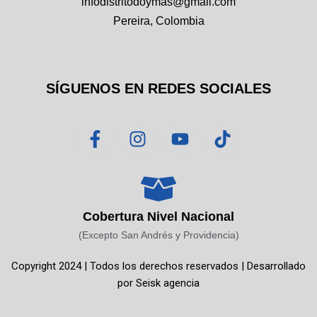
infodistritodoymas@gmail.com
Pereira, Colombia
SÍGUENOS EN REDES SOCIALES
F
I
Y
T
a
n
o
i
c
s
u
k
e
t
t
t
b
a
u
o
o
g
b
k
Cobertura Nivel Nacional
o
r
e
(Excepto San Andrés y Providencia)
k
a
Copyright 2024 | Todos los derechos reservados | Desarrollado
-
m
por
Seisk agencia
f