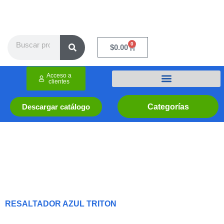
Ir
al
contenido
Search
0
Cart
$
0.00
Acceso a
clientes
Categorías
Descargar catálogo
RESALTADOR AZUL TRITON