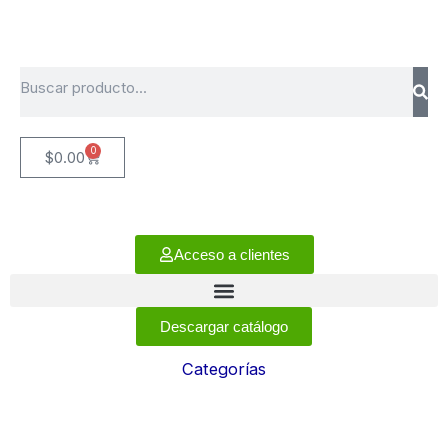
Ir
al
contenido
Search
0
Cart
$
0.00
Acceso a clientes
Descargar catálogo
Categorías