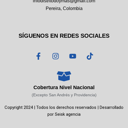
infodistritodoymas@gmail.com
Pereira, Colombia
SÍGUENOS EN REDES SOCIALES
F
I
Y
T
a
n
o
i
c
s
u
k
e
t
t
t
b
a
u
o
o
g
b
k
Cobertura Nivel Nacional
o
r
e
(Excepto San Andrés y Providencia)
k
a
Copyright 2024 | Todos los derechos reservados | Desarrollado
-
m
por
Seisk agencia
f