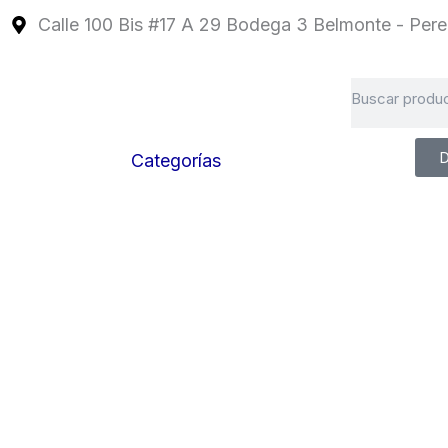
Ir
Calle 100 Bis #17 A 29 Bodega 3 Belmonte - Perei
al
contenido
Search
D
Categorías