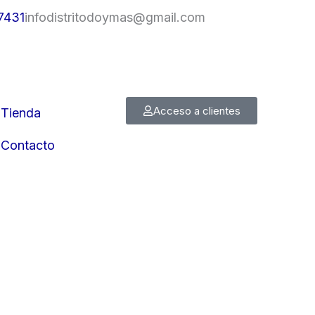
7431
infodistritodoymas@gmail.com
Acceso a clientes
Tienda
Contacto