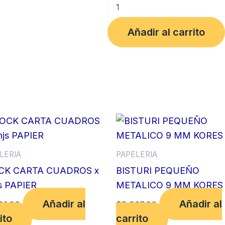
ROLLO
57X10
TERMICO
Añadir al carrito
UE
192
cantidad
LERIA
PAPELERIA
CK CARTA CUADROS x
BISTURI PEQUEÑO
s PAPIER
METALICO 9 MM KORES
Añadir al
Añadir al
01.00
$
5,927.00
ito
carrito