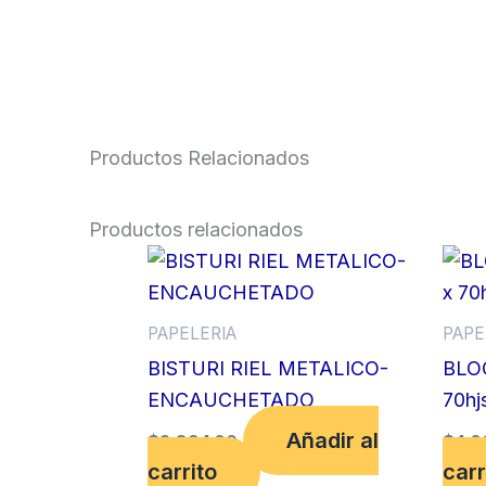
Productos Relacionados
Productos relacionados
PAPELERIA
PAPE
BISTURI RIEL METALICO-
BLO
ENCAUCHETADO
70hj
Añadir al
$
2,894.00
$
4,0
carrito
carr