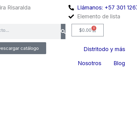
ra Risaralda
Llámanos: +57 301 126
Elemento de lista
0
Cart
$
0.00
escargar catálogo
Distritodo y más
Nosotros
Blog