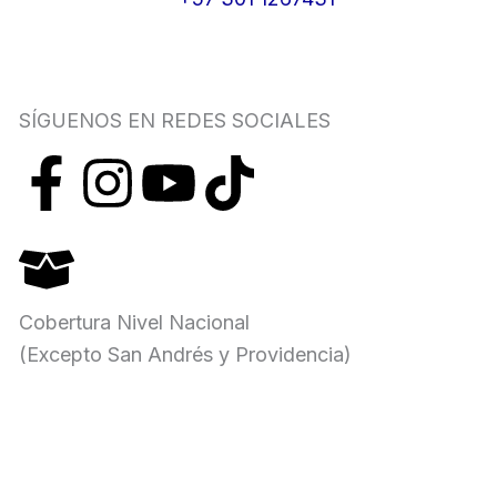
SÍGUENOS EN REDES SOCIALES
F
I
Y
T
a
n
o
i
c
s
u
k
Cobertura Nivel Nacional
e
t
t
t
(Excepto San Andrés y Providencia)
b
a
u
o
o
g
b
k