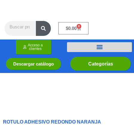
Ir
al
contenido
Search
0
Cart
$
0.00
Acceso a
clientes
Categorías
Descargar catálogo
ROTULO ADHESIVO REDONDO NARANJA