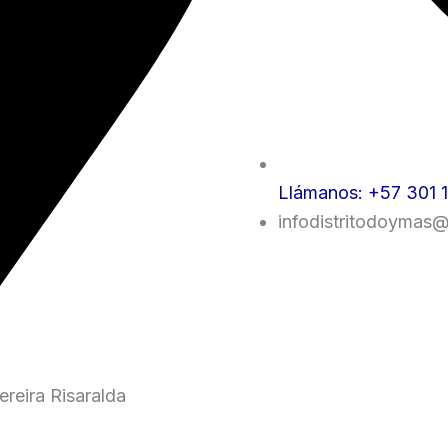
Llámanos: +57 301 
infodistritodoymas
reira Risaralda