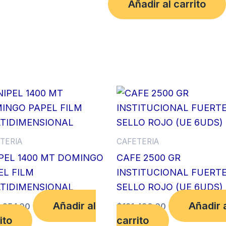
Añadir al carrito
cantidad
TERIA
CAFETERIA
IPEL 1400 MT DOMINGO
CAFE 2500 GR
EL FILM
INSTITUCIONAL FUERT
TIDIMENSIONAL
SELLO ROJO (UE 6UDS)
Añadir al
Añadir 
,654.00
$
131,489.00
ito
carrito