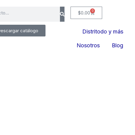
0
Cart
$
0.00
escargar catálogo
Distritodo y más
Nosotros
Blog