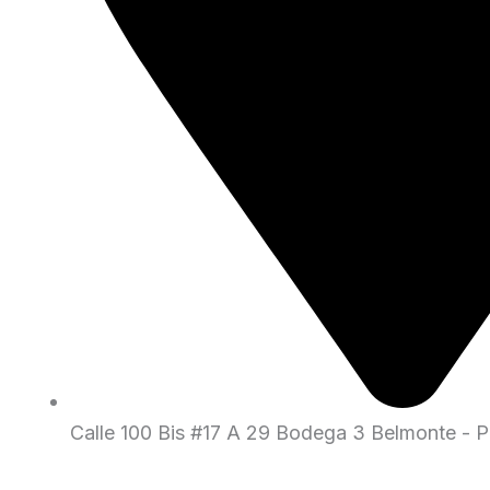
Calle 100 Bis #17 A 29 Bodega 3 Belmonte - Pe