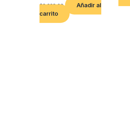
Añadir al
$
2,228.00
carrito