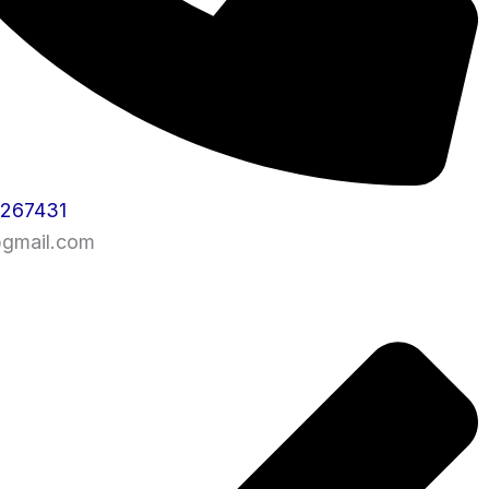
1267431
@gmail.com