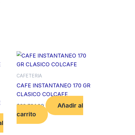
CAFETERIA
CAFE INSTANTANEO 170 GR
CLASICO COLCAFE
E
Añadir al
$
32,734.00
carrito
al