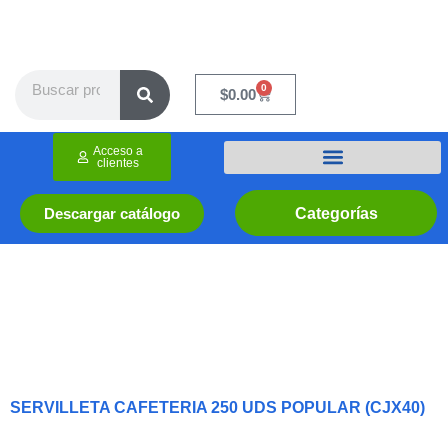
Ir
al
contenido
Search
0
Cart
$
0.00
Acceso a
clientes
Categorías
Descargar catálogo
SERVILLETA CAFETERIA 250 UDS POPULAR (CJX40)