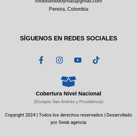
infodistritodoymas@gmail.com
Pereira, Colombia
SÍGUENOS EN REDES SOCIALES
F
I
Y
T
a
n
o
i
c
s
u
k
e
t
t
t
b
a
u
o
o
g
b
k
Cobertura Nivel Nacional
o
r
e
(Excepto San Andrés y Providencia)
k
a
Copyright 2024 | Todos los derechos reservados | Desarrollado
-
m
por
Seisk agencia
f