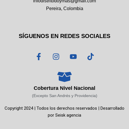
infodistritodoymas@gmail.com
Pereira, Colombia
SÍGUENOS EN REDES SOCIALES
F
I
Y
T
a
n
o
i
c
s
u
k
e
t
t
t
b
a
u
o
o
g
b
k
Cobertura Nivel Nacional
o
r
e
(Excepto San Andrés y Providencia)
k
a
Copyright 2024 | Todos los derechos reservados | Desarrollado
-
m
por
Seisk agencia
f