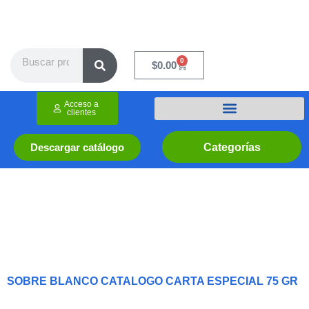
Ir
al
contenido
Search
0
Cart
$
0.00
Acceso a
clientes
Categorías
Descargar catálogo
SOBRE BLANCO CATALOGO CARTA ESPECIAL 75 GR