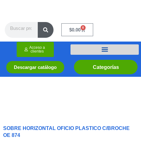
Ir
al
contenido
Search
0
Cart
$
0.00
Acceso a
clientes
Categorías
Descargar catálogo
SOBRE HORIZONTAL OFICIO PLASTICO C/BROCHE
OE 874