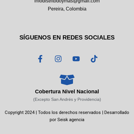
infodistritodoymas@gmail.com
Pereira, Colombia
SÍGUENOS EN REDES SOCIALES
F
I
Y
T
a
n
o
i
c
s
u
k
e
t
t
t
b
a
u
o
o
g
b
k
Cobertura Nivel Nacional
o
r
e
(Excepto San Andrés y Providencia)
k
a
Copyright 2024 | Todos los derechos reservados | Desarrollado
-
m
por
Seisk agencia
f