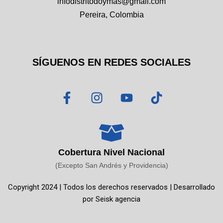
infodistritodoymas@gmail.com
Pereira, Colombia
SÍGUENOS EN REDES SOCIALES
F
I
Y
T
a
n
o
i
c
s
u
k
e
t
t
t
b
a
u
o
o
g
b
k
Cobertura Nivel Nacional
o
r
e
(Excepto San Andrés y Providencia)
k
a
Copyright 2024 | Todos los derechos reservados | Desarrollado
-
m
por
Seisk agencia
f