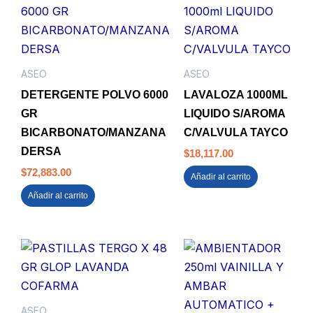
ASEO
ASEO
DETERGENTE POLVO 6000
LAVALOZA 1000ML
GR
LIQUIDO S/AROMA
BICARBONATO/MANZANA
C/VALVULA TAYCO
DERSA
$
18,117.00
$
72,883.00
Añadir al carrito
Añadir al carrito
ASEO