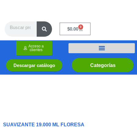
Ir
al
contenido
Search
0
Cart
$
0.00
Acceso a
clientes
Categorías
Descargar catálogo
SUAVIZANTE 19.000 ML FLORESA