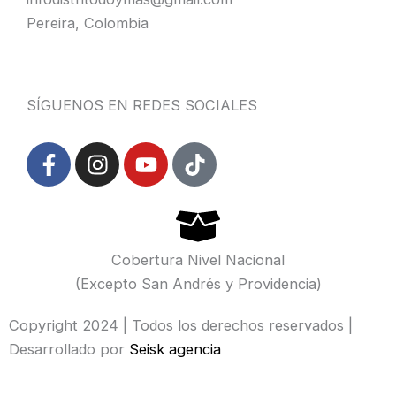
Pereira, Colombia
SÍGUENOS EN REDES SOCIALES
F
I
Y
T
a
n
o
i
c
s
u
k
e
t
t
t
b
a
u
o
o
g
b
k
Cobertura Nivel Nacional
o
r
e
(Excepto San Andrés y Providencia)
k
a
-
m
Copyright 2024 | Todos los derechos reservados |
f
Desarrollado por
Seisk agencia