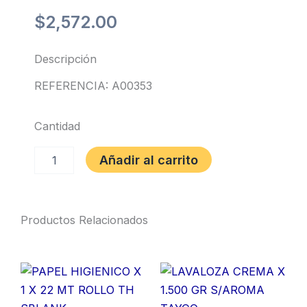
$
2,572.00
Descripción
REFERENCIA: A00353
Cantidad
TAPABOCAS
Añadir al carrito
ACRILICO
x
und
ECONOMICO
Productos Relacionados
cantidad