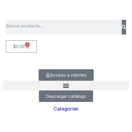
Ir
al
contenido
Search
0
Cart
$
0.00
Acceso a clientes
Descargar catálogo
Categorías