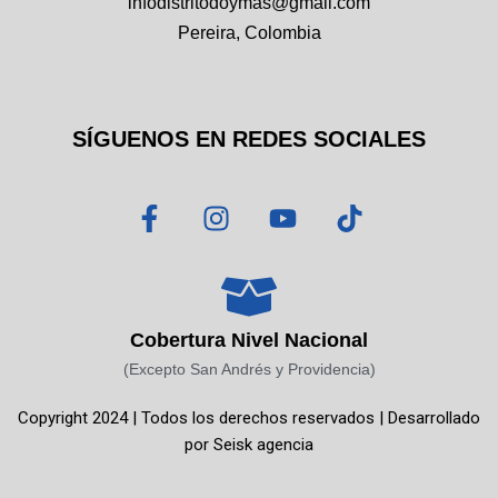
infodistritodoymas@gmail.com
Pereira, Colombia
SÍGUENOS EN REDES SOCIALES
F
I
Y
T
a
n
o
i
c
s
u
k
e
t
t
t
b
a
u
o
o
g
b
k
Cobertura Nivel Nacional
o
r
e
(Excepto San Andrés y Providencia)
k
a
Copyright 2024 | Todos los derechos reservados | Desarrollado
-
m
por
Seisk agencia
f