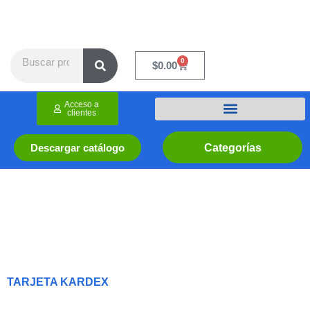
Ir
al
contenido
Search
0
Cart
$
0.00
Acceso a
clientes
Categorías
Descargar catálogo
TARJETA KARDEX