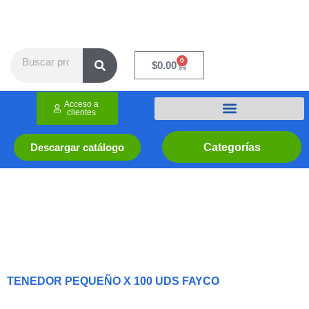
Ir
al
contenido
Search
0
Cart
$
0.00
Acceso a
clientes
Categorías
Descargar catálogo
TENEDOR PEQUEÑO X 100 UDS FAYCO