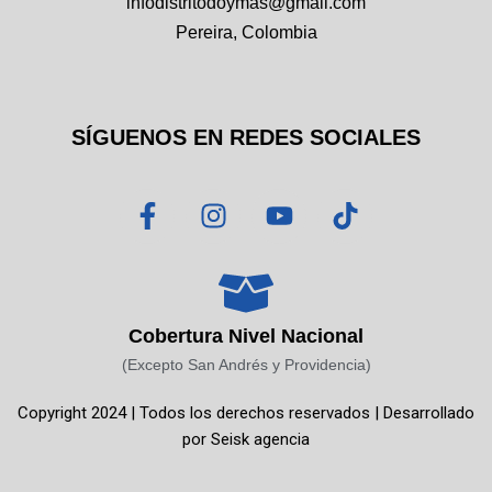
infodistritodoymas@gmail.com
Pereira, Colombia
SÍGUENOS EN REDES SOCIALES
F
I
Y
T
a
n
o
i
c
s
u
k
e
t
t
t
b
a
u
o
o
g
b
k
Cobertura Nivel Nacional
o
r
e
(Excepto San Andrés y Providencia)
k
a
Copyright 2024 | Todos los derechos reservados | Desarrollado
-
m
por
Seisk agencia
f