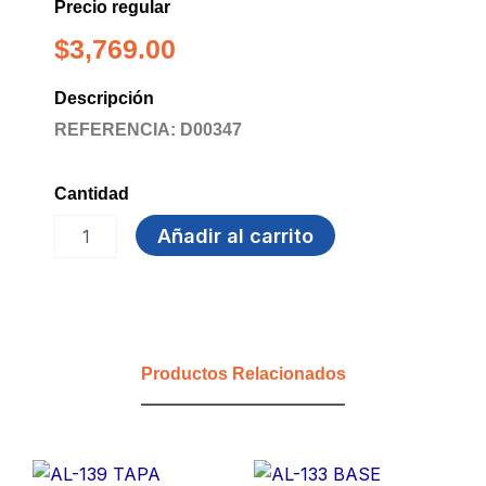
Precio regular
$
3,769.00
Descripción
REFERENCIA: D00347
Cantidad
TENEDOR
Añadir al carrito
PEQUEÑO
X
100
UDS
FAYCO
cantidad
Productos Relacionados