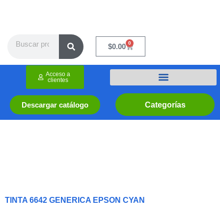
Ir
al
contenido
Search
0
Cart
$
0.00
Acceso a
clientes
Categorías
Descargar catálogo
TINTA 6642 GENERICA EPSON CYAN