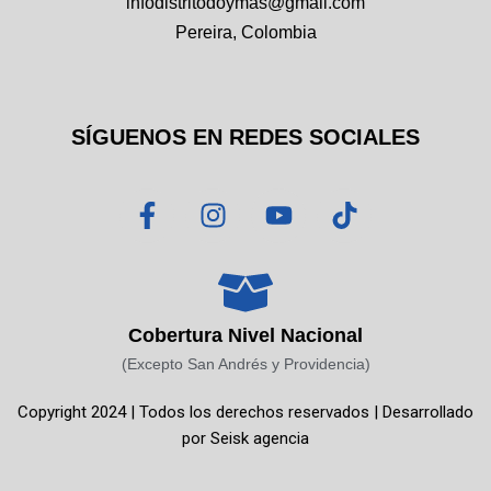
infodistritodoymas@gmail.com
Pereira, Colombia
SÍGUENOS EN REDES SOCIALES
F
I
Y
T
a
n
o
i
c
s
u
k
e
t
t
t
b
a
u
o
o
g
b
k
Cobertura Nivel Nacional
o
r
e
(Excepto San Andrés y Providencia)
k
a
Copyright 2024 | Todos los derechos reservados | Desarrollado
-
m
por
Seisk agencia
f