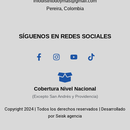
infodistritodoymas@gmail.com
Pereira, Colombia
SÍGUENOS EN REDES SOCIALES
F
I
Y
T
a
n
o
i
c
s
u
k
e
t
t
t
b
a
u
o
o
g
b
k
Cobertura Nivel Nacional
o
r
e
(Excepto San Andrés y Providencia)
k
a
Copyright 2024 | Todos los derechos reservados | Desarrollado
-
m
por
Seisk agencia
f