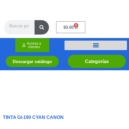
Ir
al
contenido
Search
0
Cart
$
0.00
Acceso a
clientes
Categorías
Descargar catálogo
TINTA GI-190 CYAN CANON