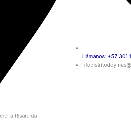
Llámanos: +57 301 
infodistritodoymas
reira Risaralda