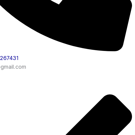
1267431
@gmail.com