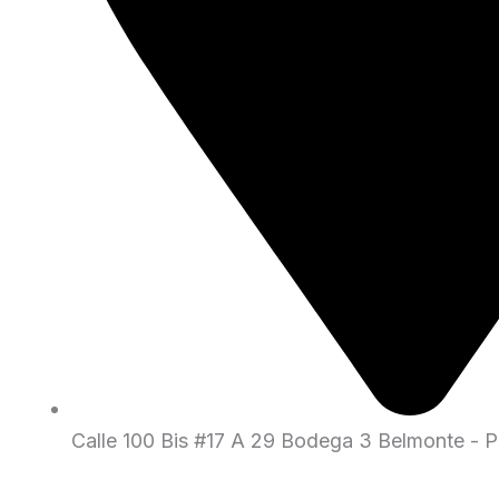
Calle 100 Bis #17 A 29 Bodega 3 Belmonte - Pe