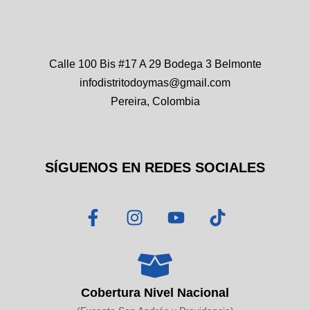
Calle 100 Bis #17 A 29 Bodega 3 Belmonte
infodistritodoymas@gmail.com
Pereira, Colombia
SÍGUENOS EN REDES SOCIALES
F
I
Y
T
a
n
o
i
c
s
u
k
e
t
t
t
b
a
u
o
o
g
b
k
Cobertura Nivel Nacional