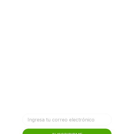
Comunícate con nosotros
Déjanos tu correo y entérate de
nuestros descuentos