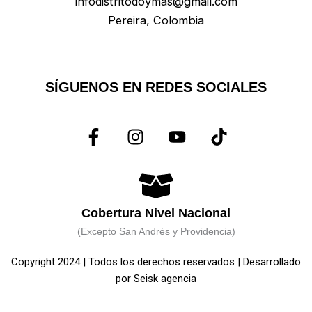
infodistritodoymas@gmail.com
Pereira, Colombia
SÍGUENOS EN REDES SOCIALES
F
I
Y
T
a
n
o
i
c
s
u
k
e
t
t
t
b
a
u
o
o
g
b
k
Cobertura Nivel Nacional
o
r
e
(Excepto San Andrés y Providencia)
k
a
Copyright 2024 | Todos los derechos reservados | Desarrollado
-
m
por
Seisk agencia
f