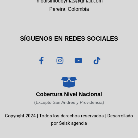
infodistritodoymas@gmail.com
Pereira, Colombia
SÍGUENOS EN REDES SOCIALES
F
I
Y
T
a
n
o
i
c
s
u
k
e
t
t
t
b
a
u
o
o
g
b
k
Cobertura Nivel Nacional
o
r
e
(Excepto San Andrés y Providencia)
k
a
Copyright 2024 | Todos los derechos reservados | Desarrollado
-
m
por
Seisk agencia
f