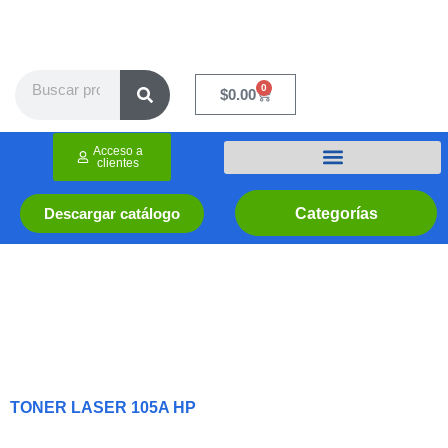
Ir
al
contenido
Search
0
Cart
$
0.00
Acceso a
clientes
Categorías
Descargar catálogo
TONER LASER 105A HP