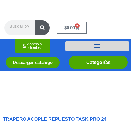
Ir
al
contenido
Search
0
Cart
$
0.00
Acceso a
clientes
Categorías
Descargar catálogo
TRAPERO ACOPLE REPUESTO TASK PRO 24