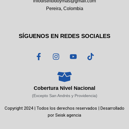
infodistritodoymas@gmail.com
Pereira, Colombia
SÍGUENOS EN REDES SOCIALES
F
I
Y
T
a
n
o
i
c
s
u
k
e
t
t
t
b
a
u
o
o
g
b
k
Cobertura Nivel Nacional
o
r
e
(Excepto San Andrés y Providencia)
k
a
Copyright 2024 | Todos los derechos reservados | Desarrollado
-
m
por
Seisk agencia
f