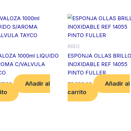
O
ASEO
ALOZA 1000ml LIQUIDO
ESPONJA OLLAS BRILL
ROMA C/VALVULA
INOXIDABLE REF 14055
CO
PINTO FULLER
Añadir al
Añadir al
117.00
$
5,382.00
ito
carrito