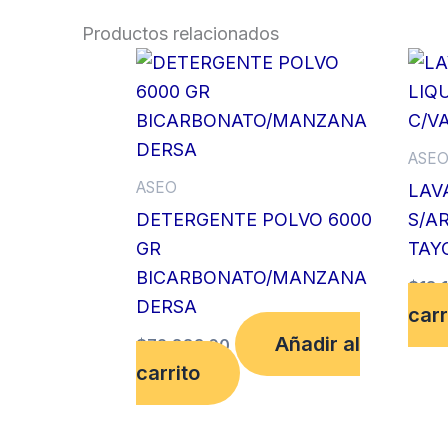
Productos relacionados
ASE
ASEO
LAV
DETERGENTE POLVO 6000
S/A
GR
TAY
BICARBONATO/MANZANA
$
18,
DERSA
carr
Añadir al
$
72,883.00
carrito