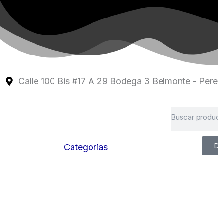
Ir
al
contenido
Calle 100 Bis #17 A 29 Bodega 3 Belmonte - Perei
Search
D
Categorías