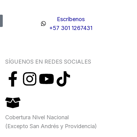
Escríbenos
+57 301 1267431
SÍGUENOS EN REDES SOCIALES
F
I
Y
T
a
n
o
i
c
s
u
k
Cobertura Nivel Nacional
e
t
t
t
(Excepto San Andrés y Providencia)