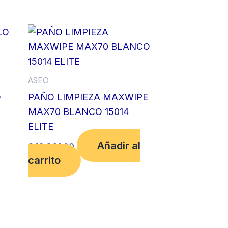
ASEO
O
PAÑO LIMPIEZA MAXWIPE
MAX70 BLANCO 15014
ELITE
Añadir al
$
43,861.00
carrito