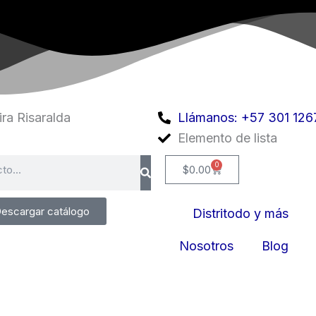
ra Risaralda
Llámanos: +57 301 126
Elemento de lista
0
Cart
$
0.00
escargar catálogo
Distritodo y más
Nosotros
Blog