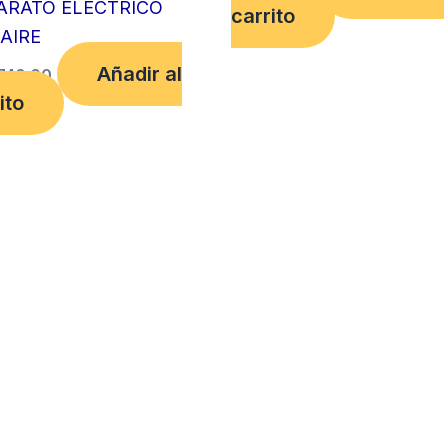
ARATO ELECTRICO
carrito
AIRE
Añadir al
740.00
ito