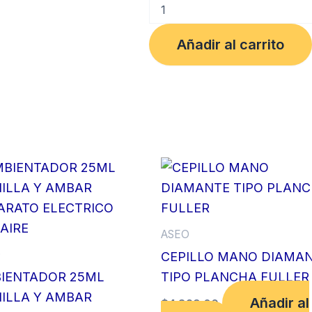
VARSOL
3.8
ML
Añadir al carrito
MULTIUSOS
C/OLOR
DYILOP
cantidad
ASEO
O
CEPILLO MANO DIAMA
IENTADOR 25ML
TIPO PLANCHA FULLER
NILLA Y AMBAR
Añadir al
$
4,829.00