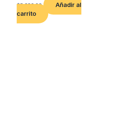
Añadir al
$
5,382.00
carrito