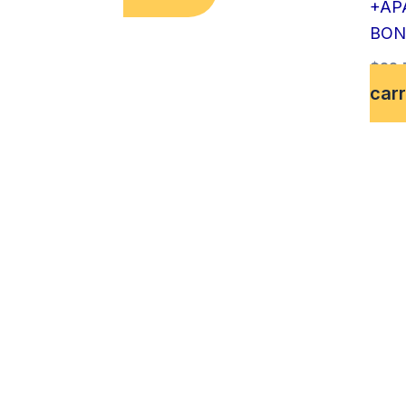
+AP
BON
$
22,
carr