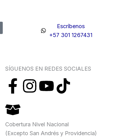
Escríbenos
+57 301 1267431
SÍGUENOS EN REDES SOCIALES
F
I
Y
T
a
n
o
i
c
s
u
k
Cobertura Nivel Nacional
e
t
t
t
(Excepto San Andrés y Providencia)