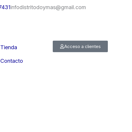
7431
infodistritodoymas@gmail.com
Acceso a clientes
Tienda
Contacto