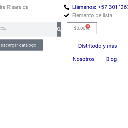
ra Risaralda
Llámanos: +57 301 126
Elemento de lista
0
Cart
$
0.00
escargar catálogo
Distritodo y más
Nosotros
Blog