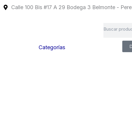
Ir
Calle 100 Bis #17 A 29 Bodega 3 Belmonte - Perei
al
contenido
Search
D
Categorías