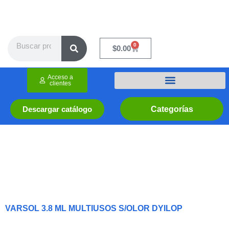
Ir
al
contenido
Search
0
Cart
$
0.00
Acceso a
clientes
Categorías
Descargar catálogo
VARSOL 3.8 ML MULTIUSOS S/OLOR DYILOP