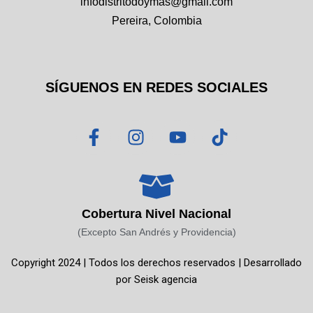
infodistritodoymas@gmail.com
Pereira, Colombia
SÍGUENOS EN REDES SOCIALES
F
I
Y
T
a
n
o
i
c
s
u
k
e
t
t
t
b
a
u
o
o
g
b
k
Cobertura Nivel Nacional
o
r
e
(Excepto San Andrés y Providencia)
k
a
Copyright 2024 | Todos los derechos reservados | Desarrollado
-
m
por
Seisk agencia
f