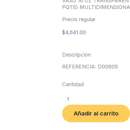
VASO 16 OZ TRANSPAREN
PQTS) MULTIDIMENSION
Precio regular
$
4,641.00
Descripción
REFERENCIA: D00609
Cantidad
VASO
16
OZ
Añadir al carrito
TRANSPARENTE
x25
UND