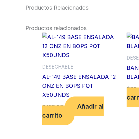
Productos Relacionados
Productos relacionados
DESE
DESECHABLE
BAN
AL-149 BASE ENSALADA 12
BLA
ONZ EN BOPS PQT
$
99.
X50UNDS
carr
Añadir al
$
458.00
carrito