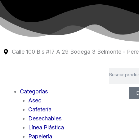
Ir
al
contenido
Calle 100 Bis #17 A 29 Bodega 3 Belmonte - Perei
Search
Categorías
D
Aseo
Cafetería
Desechables
Línea Plástica
Papelería