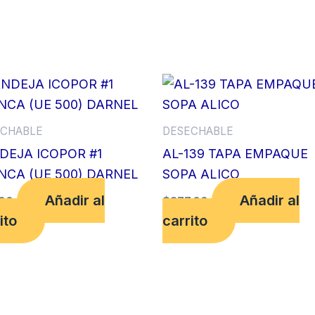
DOMINGO
(UE
48
PQTS)
MULTIDIMENSIONAL
cantidad
CHABLE
DESECHABLE
DEJA ICOPOR #1
AL-139 TAPA EMPAQUE
NCA (UE 500) DARNEL
SOPA ALICO
Añadir al
Añadir al
00
$
377.00
ito
carrito