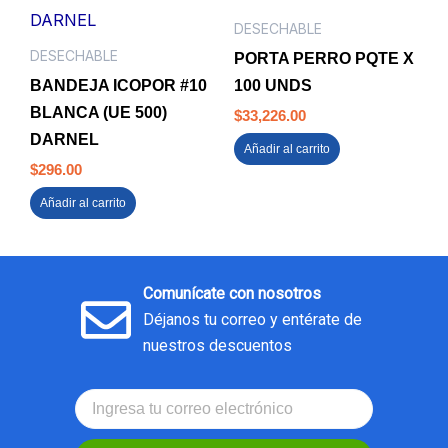
DESECHABLE
DESECHABLE
PORTA PERRO PQTE X
BANDEJA ICOPOR #10
100 UNDS
BLANCA (UE 500)
$
33,226.00
DARNEL
Añadir al carrito
$
296.00
Añadir al carrito
Comunícate con nosotros
Déjanos tu correo y entérate de
nuestros descuentos