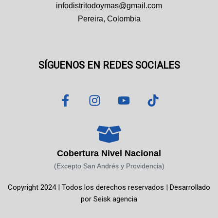
infodistritodoymas@gmail.com
Pereira, Colombia
SÍGUENOS EN REDES SOCIALES
F
I
Y
T
a
n
o
i
c
s
u
k
e
t
t
t
b
a
u
o
o
g
b
k
Cobertura Nivel Nacional
o
r
e
(Excepto San Andrés y Providencia)
k
a
Copyright 2024 | Todos los derechos reservados | Desarrollado
-
m
por
Seisk agencia
f