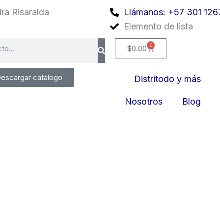
ra Risaralda
Llámanos: +57 301 126
Elemento de lista
0
Cart
$
0.00
escargar catálogo
Distritodo y más
Nosotros
Blog