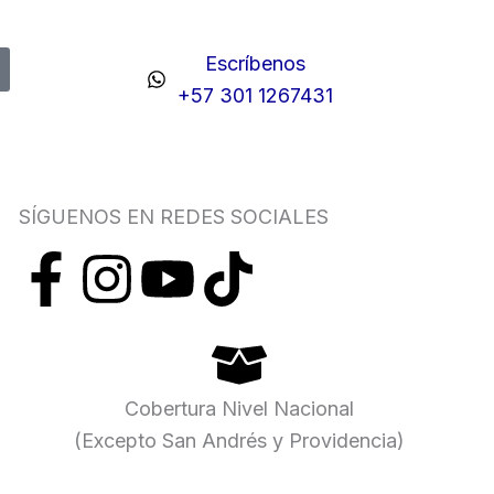
Escríbenos
+57 301 1267431
SÍGUENOS EN REDES SOCIALES
F
I
Y
T
a
n
o
i
c
s
u
k
Cobertura Nivel Nacional
e
t
t
t
(Excepto San Andrés y Providencia)