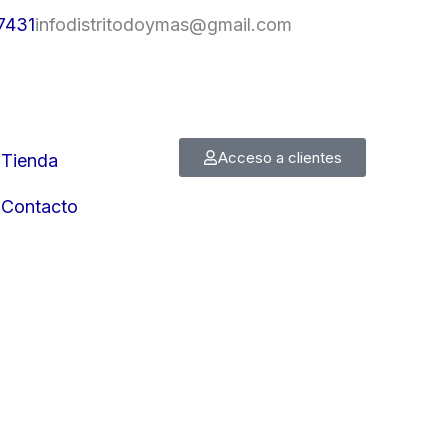
7431
infodistritodoymas@gmail.com
Acceso a clientes
Tienda
Contacto