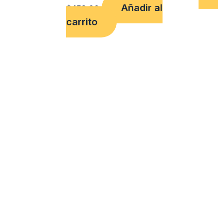
Añadir al
$
458.00
carrito