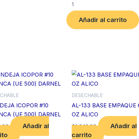
VASO
3.5
OPAL
Añadir al carrito
X
25
UDS
UE
320
TAMI
cantidad
CHABLE
DESECHABLE
DEJA ICOPOR #10
AL-133 BASE EMPAQUE 
NCA (UE 500) DARNEL
OZ ALICO
Añadir al
Añadir al
.00
$
1,042.00
ito
carrito