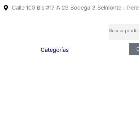
Ir
Calle 100 Bis #17 A 29 Bodega 3 Belmonte - Perei
al
contenido
Search
D
Categorías