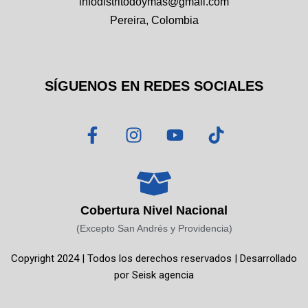
infodistritodoymas@gmail.com
Pereira, Colombia
SÍGUENOS EN REDES SOCIALES
F
I
Y
T
a
n
o
i
c
s
u
k
e
t
t
t
b
a
u
o
o
g
b
k
Cobertura Nivel Nacional
o
r
e
(Excepto San Andrés y Providencia)
k
a
Copyright 2024 | Todos los derechos reservados | Desarrollado
-
m
por
Seisk agencia
f