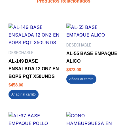
Productos Relacionados
UDS
MIO
(CJ
X
40)
cantidad
DESECHABLE
DESECHABLE
AL-55 BASE EMPAQUE
AL-149 BASE
ALICO
ENSALADA 12 ONZ EN
$
873.00
BOPS PQT X50UNDS
Añadir al carrito
$
458.00
Añadir al carrito