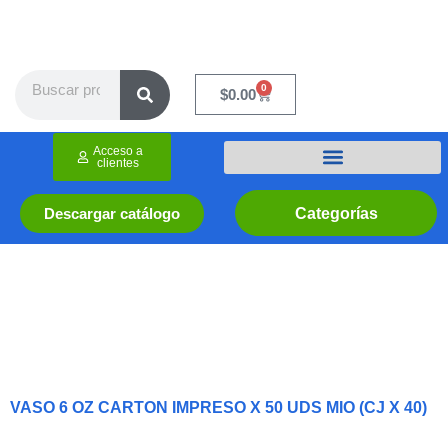
Ir
al
contenido
Search
0
Cart
$
0.00
Acceso a
clientes
Categorías
Descargar catálogo
VASO 6 OZ CARTON IMPRESO X 50 UDS MIO (CJ X 40)