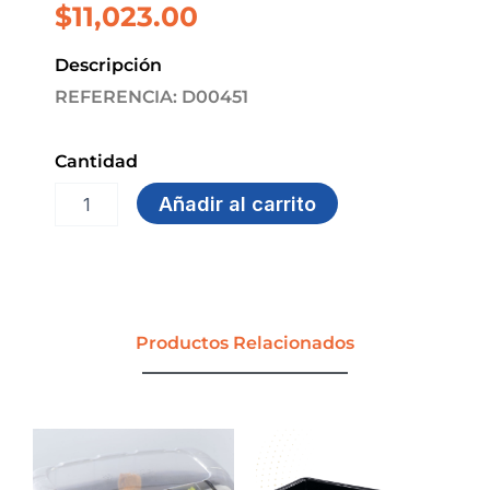
$
11,023.00
Descripción
REFERENCIA: D00451
Cantidad
VASO
Añadir al carrito
8
OZ
CARTON
IMPRESO
PAQUETE
X
Productos Relacionados
50
UDS
(UE
20
PQT)
DARNEL
cantidad