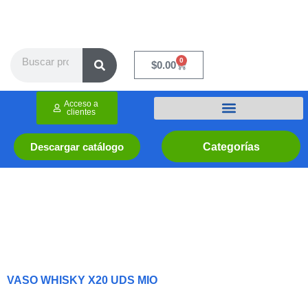
Ir
al
contenido
Search
0
Cart
$
0.00
Acceso a
clientes
Categorías
Descargar catálogo
VASO WHISKY X20 UDS MIO