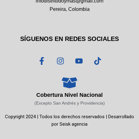
infodistritodoymas@gmail.com
Pereira, Colombia
SÍGUENOS EN REDES SOCIALES
F
I
Y
T
a
n
o
i
c
s
u
k
e
t
t
t
b
a
u
o
o
g
b
k
Cobertura Nivel Nacional
o
r
e
(Excepto San Andrés y Providencia)
k
a
Copyright 2024 | Todos los derechos reservados | Desarrollado
-
m
por
Seisk agencia
f