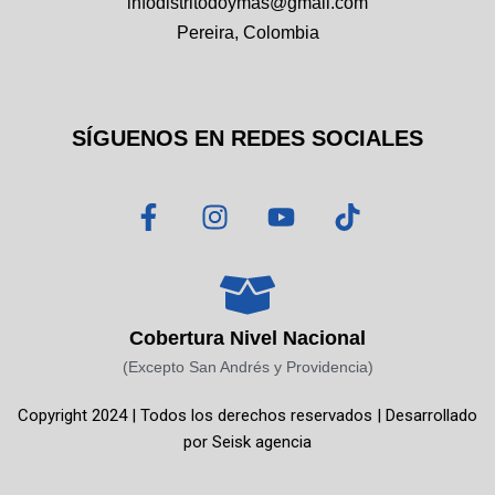
infodistritodoymas@gmail.com
Pereira, Colombia
SÍGUENOS EN REDES SOCIALES
F
I
Y
T
a
n
o
i
c
s
u
k
e
t
t
t
b
a
u
o
o
g
b
k
Cobertura Nivel Nacional
o
r
e
(Excepto San Andrés y Providencia)
k
a
Copyright 2024 | Todos los derechos reservados | Desarrollado
-
m
por
Seisk agencia
f