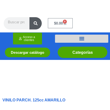
Ir
al
contenido
Search
0
Cart
$
0.00
Acceso a
clientes
Categorías
Descargar catálogo
VINILO PARCH. 125cc AMARILLO