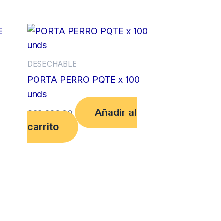
DESECHABLE
PORTA PERRO PQTE x 100
unds
Añadir al
$
33,226.00
carrito