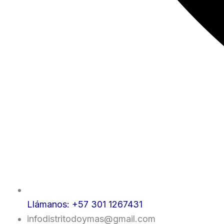
Llámanos: +57 301 1267431
infodistritodoymas@gmail.com