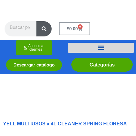
Ir
al
contenido
Search
0
Cart
$
0.00
Acceso a
clientes
Categorías
Descargar catálogo
YELL MULTIUSOS x 4L CLEANER SPRING FLORESA