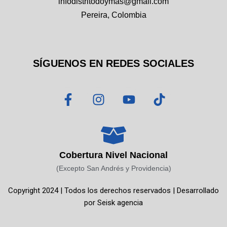
infodistritodoymas@gmail.com
Pereira, Colombia
SÍGUENOS EN REDES SOCIALES
F
I
Y
T
a
n
o
i
c
s
u
k
e
t
t
t
b
a
u
o
o
g
b
k
Cobertura Nivel Nacional
o
r
e
(Excepto San Andrés y Providencia)
k
a
Copyright 2024 | Todos los derechos reservados | Desarrollado
-
m
por
Seisk agencia
f