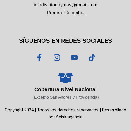
infodistritodoymas@gmail.com
Pereira, Colombia
SÍGUENOS EN REDES SOCIALES
F
I
Y
T
a
n
o
i
c
s
u
k
e
t
t
t
b
a
u
o
o
g
b
k
Cobertura Nivel Nacional
o
r
e
(Excepto San Andrés y Providencia)
k
a
Copyright 2024 | Todos los derechos reservados | Desarrollado
-
m
por
Seisk agencia
f