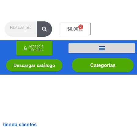
Ir
al
contenido
Search
0
Cart
$
0.00
Acceso a
clientes
Categorías
Descargar catálogo
tienda clientes