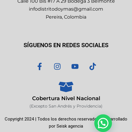
Calle 100 Bis #17 A 29 Bodega 3 Belmonte
infodistritodoymas@gmail.com
Pereira, Colombia
SÍGUENOS EN REDES SOCIALES
F
I
Y
T
a
n
o
i
c
s
u
k
e
t
t
t
b
a
u
o
o
g
b
k
Cobertura Nivel Nacional
o
r
e
(Excepto San Andrés y Providencia)
k
a
Copyright 2024 | Todos los derechos reservados | Desarrollado
-
m
por
Seisk agencia
f