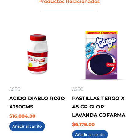
Productos Relacionados
DESNF00038
cantidad
ASEO
ASEO
ACIDO DIABLO ROJO
PASTILLAS TERGO X
X350GMS
48 GR GLOP
LAVANDA COFARMA
$
16,884.00
$
6,178.00
Añadir al carrito
Añadir al carrito