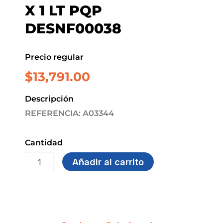
X 1 LT PQP
DESNF00038
Precio regular
$
13,791.00
Descripción
REFERENCIA: A03344
Cantidad
ALCOHOL
Añadir al carrito
GLICERINADO
LIQUIDO
X
1
LT
PQP