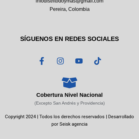
infodistritodoymas@gmail.com
Pereira, Colombia
SÍGUENOS EN REDES SOCIALES
F
I
Y
T
a
n
o
i
c
s
u
k
e
t
t
t
b
a
u
o
o
g
b
k
Cobertura Nivel Nacional
o
r
e
(Excepto San Andrés y Providencia)
k
a
Copyright 2024 | Todos los derechos reservados | Desarrollado
-
m
por
Seisk agencia
f