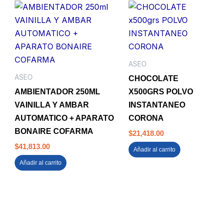
ASEO
ASEO
CHOCOLATE
AMBIENTADOR 250ML
X500GRS POLVO
VAINILLA Y AMBAR
INSTANTANEO
AUTOMATICO + APARATO
CORONA
BONAIRE COFARMA
$
21,418.00
$
41,813.00
Añadir al carrito
Añadir al carrito