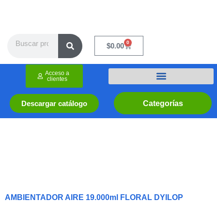
Ir
al
contenido
Search
0
Cart
$
0.00
Acceso a
clientes
Categorías
Descargar catálogo
AMBIENTADOR AIRE 19.000ml FLORAL DYILOP