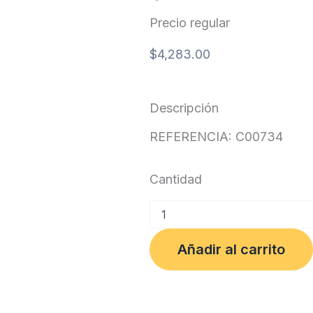
Precio regular
$
4,283.00
Descripción
REFERENCIA: C00734
Cantidad
AROMATICA
INSTITUCIONAL
PARA
Añadir al carrito
DESPUES
DE
COMER
cja
x