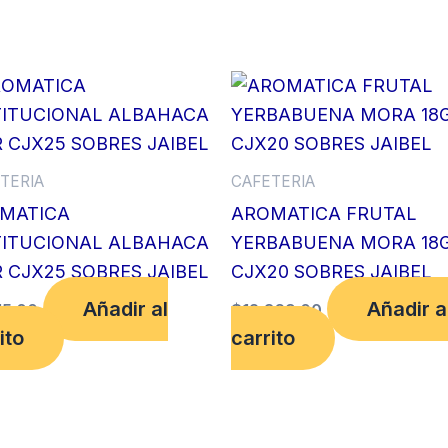
20
SOBRES
TISANA
BAMBY
cantidad
TERIA
CAFETERIA
MATICA
AROMATICA FRUTAL
TITUCIONAL ALBAHACA
YERBABUENA MORA 18
R CJX25 SOBRES JAIBEL
CJX20 SOBRES JAIBEL
Añadir al
Añadir a
15.00
$
12,369.00
ito
carrito