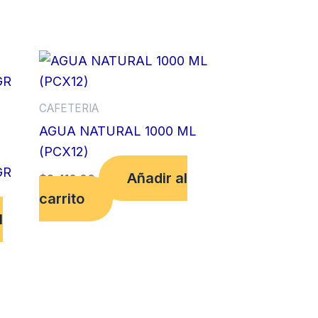
CAFETERIA
AGUA NATURAL 1000 ML
(PCX12)
GR
Añadir al
$
2,410.00
carrito
l