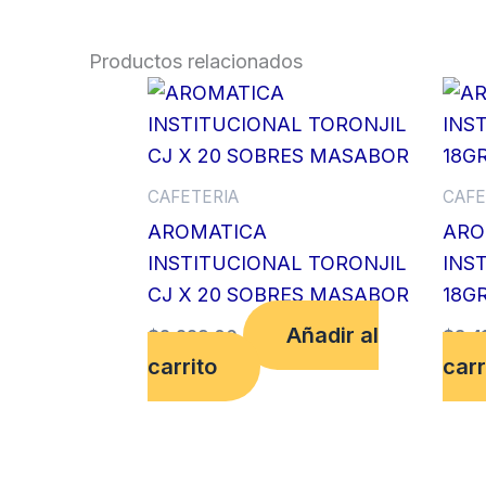
Productos relacionados
CAFETERIA
CAFE
AROMATICA
ARO
INSTITUCIONAL TORONJIL
INS
CJ X 20 SOBRES MASABOR
18G
Añadir al
$
2,229.00
$
3,4
carrito
carr