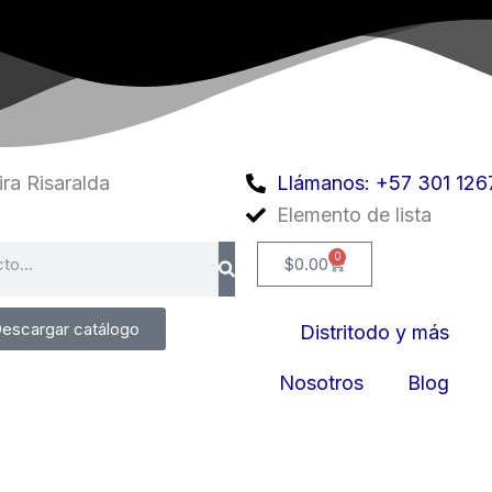
ra Risaralda
Llámanos: +57 301 126
Elemento de lista
0
Cart
$
0.00
escargar catálogo
Distritodo y más
Nosotros
Blog