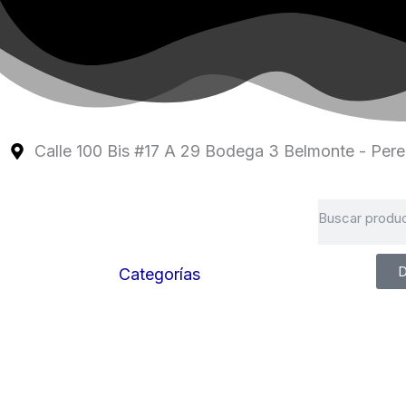
Ir
al
contenido
Calle 100 Bis #17 A 29 Bodega 3 Belmonte - Perei
Search
D
Categorías